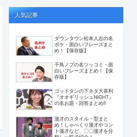
人気記事
ダウンタウン松本人志の名
ボケ・面白いフレーズまと
め！【保存版】
千鳥ノブの名ツッコミ・面
白いフレーズまとめ！【保
存版】
ゴッドタンの下ネタ大喜利
『オオギリッシュNIGHT』
の名お題・回答まとめ!!
漫才のスタイル・型まと
め！しゃべくり漫才やコン
ト漫才など、〇〇漫才を分
類し一覧で紹介！