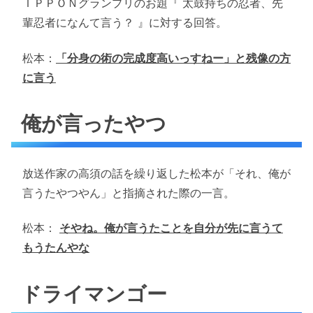
ＩＰＰＯＮグランプリのお題『 太鼓持ちの忍者、先
輩忍者になんて言う？ 』に対する回答。
松本：
「分身の術の完成度高いっすねー」と残像の方
に言う
俺が言ったやつ
放送作家の高須の話を繰り返した松本が「それ、俺が
言うたやつやん」と指摘された際の一言。
松本：
そやね。俺が言うたことを自分が先に言うて
もうたんやな
ドライマンゴー