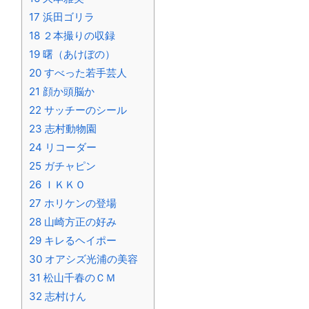
17
浜田ゴリラ
18
２本撮りの収録
19
曙（あけぼの）
20
すべった若手芸人
21
顔か頭脳か
22
サッチーのシール
23
志村動物園
24
リコーダー
25
ガチャピン
26
ＩＫＫＯ
27
ホリケンの登場
28
山崎方正の好み
29
キレるヘイポー
30
オアシズ光浦の美容
31
松山千春のＣＭ
32
志村けん