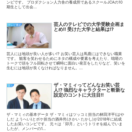
ンビです。 プロダクション人力舎の養成所であるスクールJCAの10
期生として出会...
芸人のテレビでの大学受験企画ま
テレビ番組
とめ!! 受けた大学と結果は!?
芸人には地頭が良い人が多い!? お笑い芸人は馬鹿にはできない職業
です。 観客を笑わせるためにネタの構成や要素を考えたり、咄嗟の
トークで頭をフル回転させて瞬時に面白い発言をしたりなど、笑いを
生むには地頭が良くなければなりません。...
ザ・マミィってどんなお笑い芸
芸人
人!? 強烈なキャラクターと斬新な
設定のコントに大注目!!
ザ・マミィの基本データ ザ・マミィはツッコミ担当の林田洋平(はや
しだ ようへい)とボケ担当の酒井尚(さかい たかし)が2018年に結成
したお笑いコンビです。 元々は「卯月」というトリオを組んでいま
したが、メンバーの1...