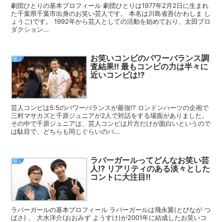
劇団ひとりの基本プロフィール 劇団ひとりは1977年2月2日に生まれ
た千葉県千葉市出身のお笑い芸人です。 本名は川島省吾(かわしま し
ょうご)です。 1992年から芸人としての活動を始めており、太田プロ
ダクション...
お笑いコンビのパワーバランス調
芸人
査結果!! 最もコンビの力は半々に
近いコンビは!?
芸人コンビは5:5のパワーバランスが最強!? ロンドンハーツの企画で
三村マサカズと千原ジュニアが2人で対話をする場面がありました。
その中で千原ジュニアは、芸人コンビは片方だけが面白いというので
は駄目で、どちらも同じぐらいのパ...
ラバーガールってどんなお笑い芸
芸人
人!? リアリティのある淡々とした
コントに大注目!!
ラバーガールの基本プロフィール ラバーガールは飛永翼(とびなが つ
ばさ) 、 大水洋介(おおみず ようすけ)が2001年に結成したお笑いコ