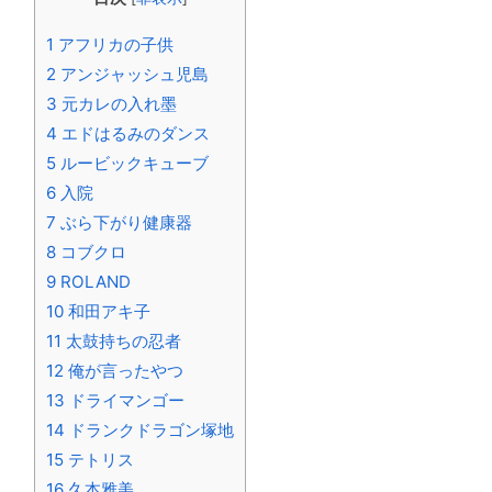
1
アフリカの子供
2
アンジャッシュ児島
3
元カレの入れ墨
4
エドはるみのダンス
5
ルービックキューブ
6
入院
7
ぶら下がり健康器
8
コブクロ
9
ROLAND
10
和田アキ子
11
太鼓持ちの忍者
12
俺が言ったやつ
13
ドライマンゴー
14
ドランクドラゴン塚地
15
テトリス
16
久本雅美