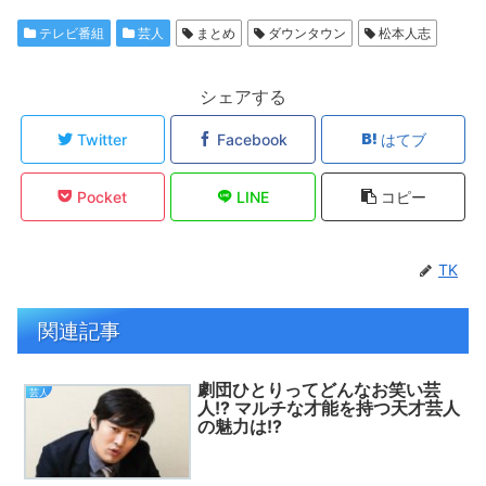
テレビ番組
芸人
まとめ
ダウンタウン
松本人志
シェアする
Twitter
Facebook
はてブ
Pocket
LINE
コピー
TK
関連記事
劇団ひとりってどんなお笑い芸
芸人
人!? マルチな才能を持つ天才芸人
の魅力は!?