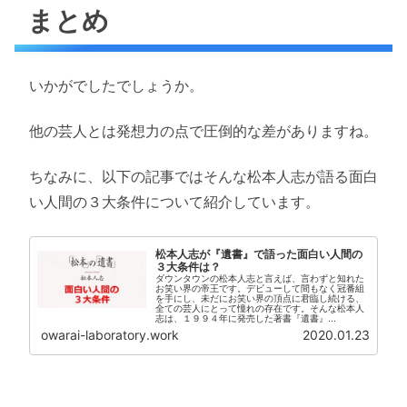
まとめ
いかがでしたでしょうか。
他の芸人とは発想力の点で圧倒的な差がありますね。
ちなみに、以下の記事ではそんな松本人志が語る面白
い人間の３大条件について紹介しています。
松本人志が『遺書』で語った面白い人間の
３大条件は？
ダウンタウンの松本人志と言えば、言わずと知れた
お笑い界の帝王です。デビューして間もなく冠番組
を手にし、未だにお笑い界の頂点に君臨し続ける、
全ての芸人にとって憧れの存在です。そんな松本人
志は、１９９４年に発売した著書『遺書』...
owarai-laboratory.work
2020.01.23