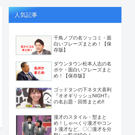
人気記事
千鳥ノブの名ツッコミ・面
白いフレーズまとめ！【保
存版】
ダウンタウン松本人志の名
ボケ・面白いフレーズまと
め！【保存版】
ゴッドタンの下ネタ大喜利
『オオギリッシュNIGHT』
の名お題・回答まとめ!!
漫才のスタイル・型まと
め！しゃべくり漫才やコン
ト漫才など、〇〇漫才を分
類し一覧で紹介！