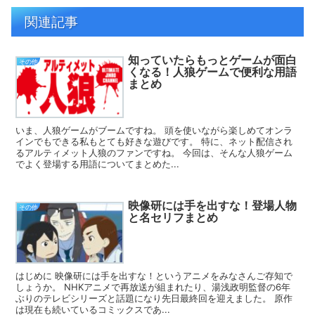
関連記事
知っていたらもっとゲームが面白
その他
くなる！人狼ゲームで便利な用語
まとめ
いま、人狼ゲームがブームですね。 頭を使いながら楽しめてオンラ
インでもできる私もとても好きな遊びです。 特に、ネット配信され
るアルティメット人狼のファンですね。 今回は、そんな人狼ゲーム
でよく登場する用語についてまとめた...
映像研には手を出すな！登場人物
その他
と名セリフまとめ
はじめに 映像研には手を出すな！というアニメをみなさんご存知で
しょうか。 NHKアニメで再放送が組まれたり、湯浅政明監督の6年
ぶりのテレビシリーズと話題になり先日最終回を迎えました。 原作
は現在も続いているコミックスであ...