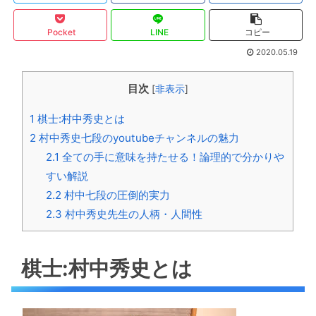
Pocket
LINE
コピー
2020.05.19
目次
[
非表示
]
1
棋士:村中秀史とは
2
村中秀史七段のyoutubeチャンネルの魅力
2.1
全ての手に意味を持たせる！論理的で分かりや
すい解説
2.2
村中七段の圧倒的実力
2.3
村中秀史先生の人柄・人間性
棋士:村中秀史とは