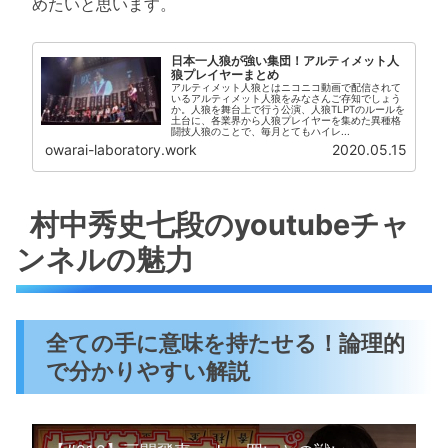
めたいと思います。
日本一人狼が強い集団！アルティメット人
狼プレイヤーまとめ
アルティメット人狼とはニコニコ動画で配信されて
いるアルティメット人狼をみなさんご存知でしょう
か。人狼を舞台上で行う公演、人狼TLPTのルールを
土台に、各業界から人狼プレイヤーを集めた異種格
闘技人狼のことで、毎月とてもハイレ...
owarai-laboratory.work
2020.05.15
村中秀史七段のyoutubeチャ
ンネルの魅力
全ての手に意味を持たせる！論理的
で分かりやすい解説