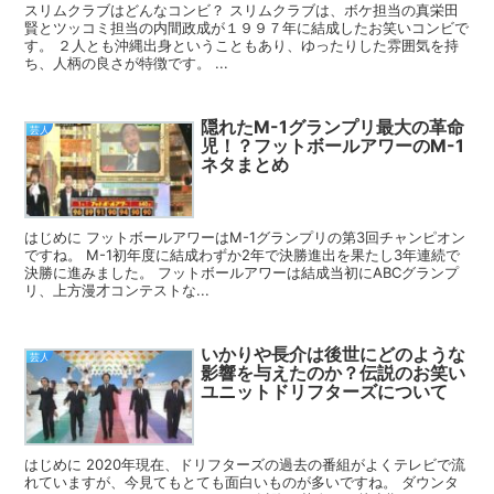
スリムクラブはどんなコンビ？ スリムクラブは、ボケ担当の真栄田
賢とツッコミ担当の内間政成が１９９７年に結成したお笑いコンビで
す。 ２人とも沖縄出身ということもあり、ゆったりした雰囲気を持
ち、人柄の良さが特徴です。 ...
隠れたM-1グランプリ最大の革命
芸人
児！？フットボールアワーのM-1
ネタまとめ
はじめに フットボールアワーはM-1グランプリの第3回チャンピオン
ですね。 M-1初年度に結成わずか2年で決勝進出を果たし3年連続で
決勝に進みました。 フットボールアワーは結成当初にABCグランプ
リ、上方漫才コンテストな...
いかりや長介は後世にどのような
芸人
影響を与えたのか？伝説のお笑い
ユニットドリフターズについて
はじめに 2020年現在、ドリフターズの過去の番組がよくテレビで流
れていますが、今見てもとても面白いものが多いですね。 ダウンタ