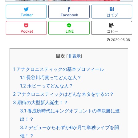
Twitter
Facebook
はてブ
Pocket
LINE
コピー
2020.05.08
目次
[
非表示
]
1
アナクロニスティックの基本プロフィール
1.1
長谷川巧貴ってどんな人？
1.2
ホビーってどんな人？
2
アナクロニスティックはどんなネタをするの？
3
期待の大型新人誕生！？
3.1
養成所時代にキングオブコントの準決勝に進
出！？
3.2
デビューからわずか6か月で単独ライブを開
催！？