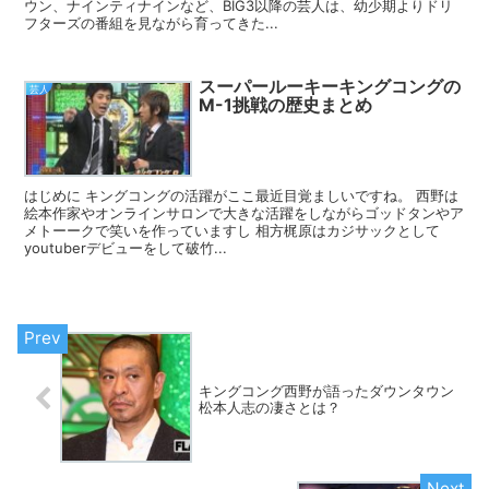
ウン、ナインティナインなど、BIG3以降の芸人は、幼少期よりドリ
フターズの番組を見ながら育ってきた...
スーパールーキーキングコングの
芸人
M-1挑戦の歴史まとめ
はじめに キングコングの活躍がここ最近目覚ましいですね。 西野は
絵本作家やオンラインサロンで大きな活躍をしながらゴッドタンやア
メトーークで笑いを作っていますし 相方梶原はカジサックとして
youtuberデビューをして破竹...
キングコング西野が語ったダウンタウン
松本人志の凄さとは？