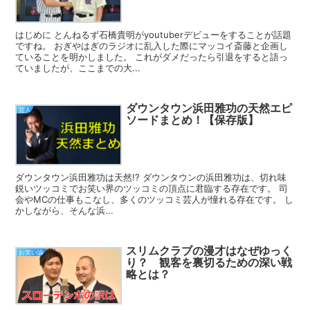
はじめに とんねるず石橋貴明がyoutuberデビューをすることが話題
ですね。 おぎやはぎのラジオに乱入した際にマッコイ斎藤と企画し
ていることを明かしました。 これがダメだったら引退をすると語っ
ていましたが、ここまでの大...
ダウンタウン浜田雅功の天然エピ
芸人
ソードまとめ！【保存版】
ダウンタウン浜田雅功は天然!? ダウンタウンの浜田雅功は、切れ味
鋭いツッコミでお笑い界のツッコミの頂点に君臨する存在です。 司
会やMCの仕事もこなし、多くのツッコミ芸人が憧れる存在です。 し
かしながら、そんな浜...
スリムクラブの漫才はなぜゆっく
お笑い論
り？ 観客を裏切るための深い戦
略とは？