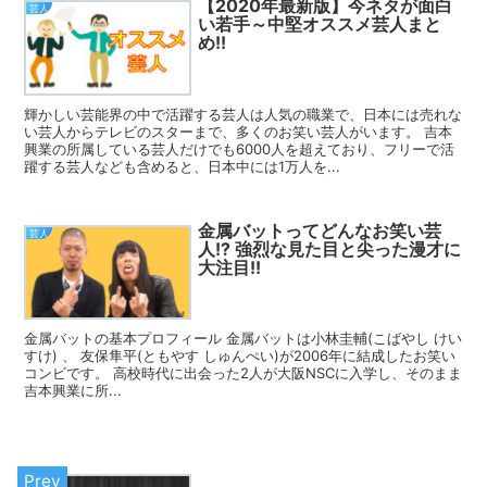
【2020年最新版】今ネタが面白
芸人
い若手～中堅オススメ芸人まと
め!!
輝かしい芸能界の中で活躍する芸人は人気の職業で、日本には売れな
い芸人からテレビのスターまで、多くのお笑い芸人がいます。 吉本
興業の所属している芸人だけでも6000人を超えており、フリーで活
躍する芸人なども含めると、日本中には1万人を...
金属バットってどんなお笑い芸
芸人
人!? 強烈な見た目と尖った漫才に
大注目!!
金属バットの基本プロフィール 金属バットは小林圭輔(こばやし けい
すけ) 、 友保隼平(ともやす しゅんぺい)が2006年に結成したお笑い
コンビです。 高校時代に出会った2人が大阪NSCに入学し、そのまま
吉本興業に所...