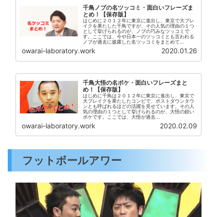
千鳥ノブの名ツッコミ・面白いフレーズま
とめ！【保存版】
はじめに２０１２年に東京に進出し、東京で大ブレ
イクを果たした千鳥ですが、その人気の理由の１つ
として挙げられるのが、ノブの巧みなツッコミで
す。ここでは、今や日本一のツッコミとも言われる
ノブが過去に披露した名ツッコミをまとめて...
owarai-laboratory.work
2020.01.26
千鳥大悟の名ボケ・面白いフレーズまと
め！【保存版】
はじめに千鳥は２０１２年に東京に進出し、東京で
大ブレイクを果たしたコンビで、ポストダウンタウ
ンとも呼ばれるほどの活躍を見せています。その人
気の理由の１つとして挙げられるのが、大悟の鋭い
ボケです。ここでは、大悟が過去...
owarai-laboratory.work
2020.02.09
フットボールアワー