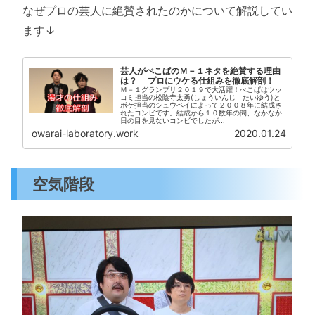
なぜプロの芸人に絶賛されたのかについて解説してい
ます↓
芸人がぺこぱのＭ－１ネタを絶賛する理由
は？ プロにウケる仕組みを徹底解剖！
Ｍ－１グランプリ２０１９で大活躍！ぺこぱはツッ
コミ担当の松陰寺太勇(しょういんじ たいゆう)と
ボケ担当のシュウペイによって２００８年に結成さ
れたコンビです。結成から１０数年の間、なかなか
日の目を見ないコンビでしたが...
owarai-laboratory.work
2020.01.24
空気階段