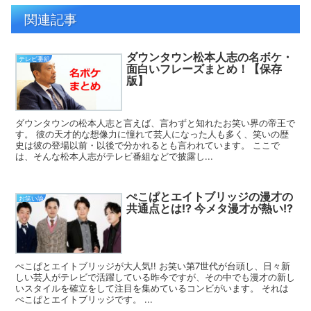
関連記事
ダウンタウン松本人志の名ボケ・
テレビ番組
面白いフレーズまとめ！【保存
版】
ダウンタウンの松本人志と言えば、言わずと知れたお笑い界の帝王で
す。 彼の天才的な想像力に憧れて芸人になった人も多く、笑いの歴
史は彼の登場以前・以後で分かれるとも言われています。 ここで
は、そんな松本人志がテレビ番組などで披露し...
ぺこぱとエイトブリッジの漫才の
お笑い論
共通点とは!? 今メタ漫才が熱い!?
ぺこぱとエイトブリッジが大人気!! お笑い第7世代が台頭し、日々新
しい芸人がテレビで活躍している昨今ですが、その中でも漫才の新し
いスタイルを確立をして注目を集めているコンビがいます。 それは
ぺこぱとエイトブリッジです。 ...