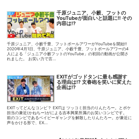
千原ジュニア、小籔、フットの
芸人
YouTubeが面白いと話題に!! その
内容は!?
千原ジュニア、小籔千豊、フットボールアワーがYouTubeを開始!!
2020年4月1日、千原ジュニア、小藪千豊、フットボールアワーの4
人による「ジュニア小籔フットのYouTube」の初回の動画が公開さ
れました。 お笑い力で言...
EXITがゴッドタンに最も感謝す
テレビ番組
る理由は!? 文春砲を笑いに変えた
企画は!?
EXITってどんなコンビ？ EXITは ツッコミ担当のりんたろー。とボケ
担当の兼近(かねちー)がによる吉本興業所属のお笑いコンビです。
前のコンビであるベイビーギャングを解散したりんたろー。が兼近に
声をかける形で、EX...