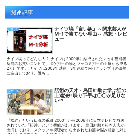
関連記事
ナイツ塙『言い訳』～関東芸人が
お笑い論
M-1で勝てない理由～ 感想・レビ
ュー
ナイツ塙ってどんな人？ ナイツは2000年に結成されたマセキ芸能者
所属のお笑いコンビで、ボケ担当の塙とツッコミ担当の土屋から成る
2人組です。 ナイツは2008年以降、3年連続でM-1グランプリの決勝
に進出しており、誰も...
話術の天才・島田紳助に学ぶ話の
お笑い論
上達法!! 喋り下手は〇〇が足りな
い!?
『松紳』という伝説の番組 2000年から2006年に日本テレビで放送
されていた『松紳』という番組があります。 島田紳助と松本人志が
出演しており、スタッフや視聴者から出されたお題や悩み相談に対し