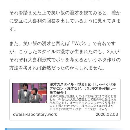
それを踏まえた上で笑い飯の漫才を観てみると、確か
に交互に大喜利の回答を出しているように見えてきま
す。
また、笑い飯の漫才と言えば「Wボケ」で有名です
が、こうしたスタイルの漫才が生まれたのも、2人が
それぞれ大喜利形式でボケを考えるというネタ作りの
方法を考えれば必然だったのかもしれません。
漫才のスタイル・型まとめ！しゃべくり漫
才やコント漫才など、〇〇漫才を分類し一
覧で紹介！
漫才の原型が誕生したのは平安時代にまで遡ると言
われ、今もなお人気の芸能として世の中に受け入れ
られています。オーソドックスなしゃべくり漫才や
コント漫才だけでなく、様々なスタイルの漫才が
日々生まれ続けています。ここでは、そんな...
owarai-laboratory.work
2020.02.03