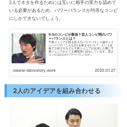
2人でネタを作るためには互いに相手の実力を認めて
いる必要があるため、パワーバランスが均等なコンビ
にしかできないでしょう。
5:5のコンビが最強？芸人コンビ間のパワ
ーバランスとは？
千原ジュニアが語る芸人のパワーバランス論ロンド
ンハーツの「こんな2人を飲ませたら？」という企
画で三村マサカズと千原ジュニアが出演した際に千
原ジュニアがとても興味深い話をしています。芸人
コンビは2人のパワーバランスが...
owarai-laboratory.work
2020.01.27
2人のアイデアを組み合わせる