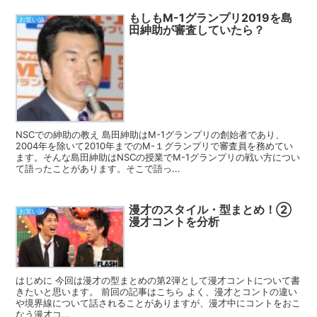
もしもM-1グランプリ2019を島
お笑い論
田紳助が審査していたら？
NSCでの紳助の教え 島田紳助はM-1グランプリの創始者であり、
2004年を除いて2010年までのM-１グランプリで審査員を務めてい
ます。そんな島田紳助はNSCの授業でM-1グランプリの戦い方につい
て語ったことがあります。そこで語っ...
漫才のスタイル・型まとめ！②
お笑い論
漫才コントを分析
はじめに 今回は漫才の型まとめの第2弾として漫才コントについて書
きたいと思います。 前回の記事はこちら よく、漫才とコントの違い
や境界線について話されることがありますが、漫才中にコントをおこ
なう漫才コ...