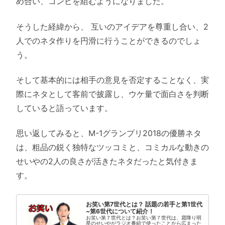
め合い、コンビを組むようになりました。
そうした経緯から、 互いのアイデアを尊重し合い、2
人でのネタ作りを円滑に行うことができるのでしょ
う。
そして基本的には相手の意見を否定することなく、実
際にネタとして客前で披露し、ウケ量で面白さを判断
していると語っています。
思い返してみると、M-1グランプリ2018の優勝ネタ
は、粗品の鋭く独特なツッコミと、コミカルな動きの
せいやの2人の良さが活きたネタだったと気付きま
す。
お笑い第7世代とは？ 話題の若手と第1世代
~第6世代について紹介！
お笑い第７世代とは？お笑い第７世代は、霜降り明
星のせいやがラジオ番組で使ったことから広まった