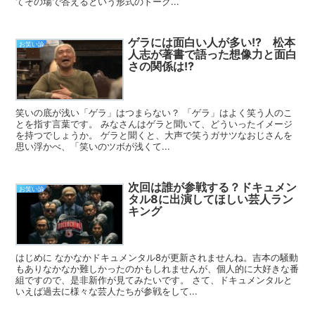
てその場で答えるという形式のトーク...
ゲラには面白い人が多い!? 松本
お笑い論
人志が著書で語った想像力と面白
さの関係は!?
笑いの底が浅い「ゲラ」はつまらない？ 「ゲラ」はよく笑う人のこ
とを指す言葉です。 みなさんはゲラと聞いて、どういったイメージ
を持つでしょうか。 ゲラと聞くと、大声で笑うガサツなおじさんを
思い浮かべ、「笑いのツボが浅くて...
次回は誰が参戦する？ドキュメン
お笑い論
タル8に出演してほしい芸人ラン
キング
はじめに なかなかドキュメンタル8が更新されませんね。吉本の騒動
もありなかなか難しかったのかもしれませんが、個人的に大好きな番
組ですので、是非新作が見てみたいです。 さて、ドキュメンタルと
いえば過去に様々な芸人たちが参戦をして...