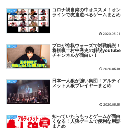
コロナ禍自粛の中オススメ！オン
その他
ラインで友達遊べるゲームまとめ
2020.05.21
プロが将棋ウォーズで対戦解説！
その他
将棋棋士村中秀史の解説youtube
チャンネルが面白い！
2020.05.19
日本一人狼が強い集団！アルティ
その他
メット人狼プレイヤーまとめ
2020.05.15
知っていたらもっとゲームが面白
その他
くなる！人狼ゲームで便利な用語
まとめ