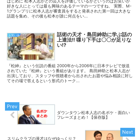
はじめに 松本人志がどの芸人を評価しているかというのはお笑いが
好きな人にとっては最も興味のあるテーマの一つですね、 実際、M-
1グランプリに松本人志が審査員をすると発表された第一回は大きな
話題を集め、その後も松本が誰に何点をい...
話術の天才・島田紳助に学ぶ話の
お笑い論
上達法!! 喋り下手は〇〇が足りな
い!?
『松紳』という伝説の番組 2000年から2006年に日本テレビで放送
されていた『松紳』という番組があります。 島田紳助と松本人志が
出演しており、スタッフや視聴者から出されたお題や悩み相談に対し
てその場で答えるという形式のトーク...
ダウンタウン松本人志の名ボケ・面白い
フレーズまとめ！【保存版】
スリムクラブの漫才はなぜゆっくり？