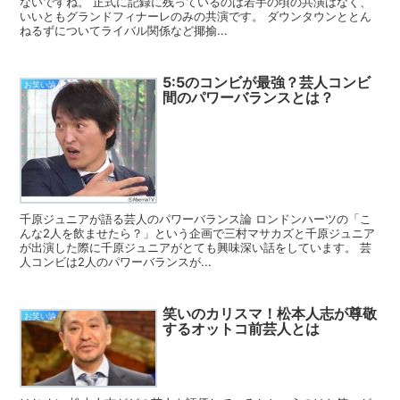
ないですね。 正式に記録に残っているのは若手の頃の共演はなく、
いいともグランドフィナーレのみの共演です。 ダウンタウンととん
ねるずについてライバル関係など揶揄...
5:5のコンビが最強？芸人コンビ
お笑い論
間のパワーバランスとは？
千原ジュニアが語る芸人のパワーバランス論 ロンドンハーツの「こ
んな2人を飲ませたら？」という企画で三村マサカズと千原ジュニア
が出演した際に千原ジュニアがとても興味深い話をしています。 芸
人コンビは2人のパワーバランスが...
笑いのカリスマ！松本人志が尊敬
お笑い論
するオットコ前芸人とは