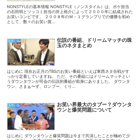
NONSTYLEの基本情報 NONSTYLE（ノンスタイル）は、ボケ担当
の石田明とツッコミ担当の井上裕介によって２０００年に結成された
お笑いコンビです。 ２００８年のＭ－１グランプリでの優勝を初め
として、数々のお笑い賞...
伝説の番組、ドリームマッチの珠
お笑い論
玉のネタまとめ
はじめに 現在お正月のTBSのお笑い番組といえば東西ネタ合戦がす
っかり定着していますね。 ただ、その番組にはドリームマッチとい
うダウンタウンが司会の伝説的番組が前身にありました。 ダウンタ
ウン、さまぁ〜ず、ロンブー、くり...
お笑い界最大のタブー？ダウンタ
お笑い論
ウンと爆笑問題について
はじめに ダウンタウンと爆笑問題は今まで共演したことが極めて少