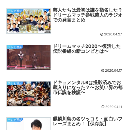
芸人たちは最初は誰を指名した？
テレビ番組
ドリームマッチ参戦芸人のラジオ
での発言まとめ
2020.04.27
ドリームマッチ2020〜復活した
テレビ番組
伝説番組の新コンビとは〜
2020.04.17
ドキュメンタル8は撮影済みでお
テレビ番組
蔵入りになった？〜お笑い界の都
市伝説を検証〜
2020.04.11
麒麟川島の名ツッコミ・面白いフ
テレビ番組
レーズまとめ！【保存版】