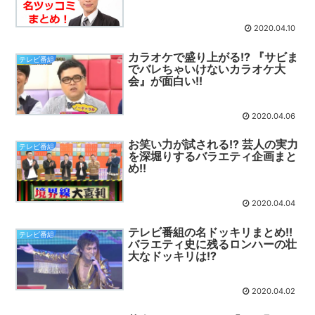
2020.04.10
カラオケで盛り上がる!? 『サビま
テレビ番組
でバレちゃいけないカラオケ大
会』が面白い!!
2020.04.06
お笑い力が試される!? 芸人の実力
テレビ番組
を深堀りするバラエティ企画まと
め!!
2020.04.04
テレビ番組の名ドッキリまとめ!!
テレビ番組
バラエティ史に残るロンハーの壮
大なドッキリは!?
2020.04.02