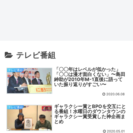
テレビ番組
「〇〇年はレベルが低かった」
テレビ番組
「〇〇は漫才面白くない」〜島田
紳助が2010年M-1直後に語って
いた振り返りがすごい〜
2020.06.08
ギャラクシー賞とBPOを交互にと
テレビ番組
る番組！水曜日のダウンタウンの
ギャラクシー賞受賞した神企画ま
とめ
2020.05.01