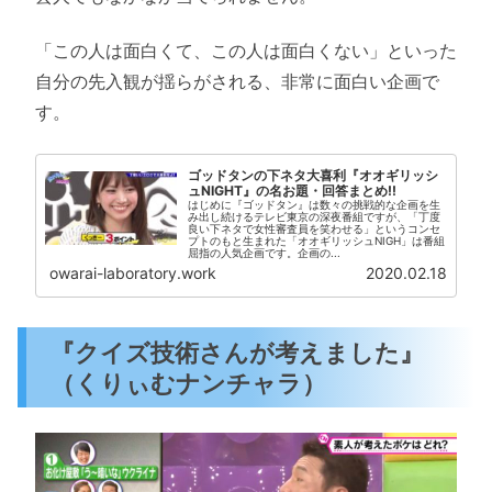
「この人は面白くて、この人は面白くない」といった
自分の先入観が揺らがされる、非常に面白い企画で
す。
ゴッドタンの下ネタ大喜利『オオギリッシ
ュNIGHT』の名お題・回答まとめ!!
はじめに『ゴッドタン』は数々の挑戦的な企画を生
み出し続けるテレビ東京の深夜番組ですが、「丁度
良い下ネタで女性審査員を笑わせる」というコンセ
プトのもと生まれた「オオギリッシュNIGH」は番組
屈指の人気企画です。企画の...
owarai-laboratory.work
2020.02.18
『クイズ技術さんが考えました』
（くりぃむナンチャラ）