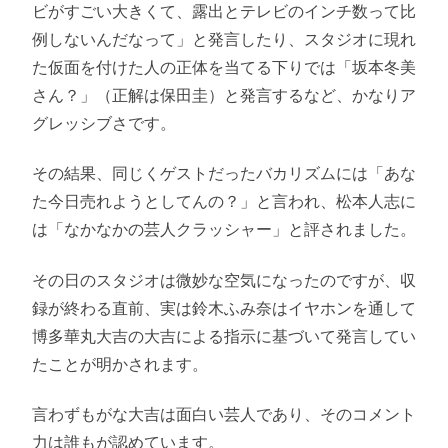
ビがすごい大きくて、露出とテレビのインチ数って比
例しないんだなって」と発言したり、スタジオに現れ
た仮面を付けた人の正体を当てる下りでは「坂本冬美
さん？」（正解は保田圭）と発言するなど、かなりア
グレッシブさです。
その結果、同じくゲストだったバカリズムには「あな
た今日売れようとしてんの？」と言われ、松本人志に
は「なかなかの芸人クラッシャー」と評されました。
その日のスタジオは微妙な空気になったのですが、収
録が終わる直前、実は鈴木ふみ奈はイヤホンを通して
博多華丸大吉の大吉による指示に基づいて発言してい
たことが明かされます。
言わずもがな大吉は面白い芸人であり、そのコメント
力は誰もが認めています。