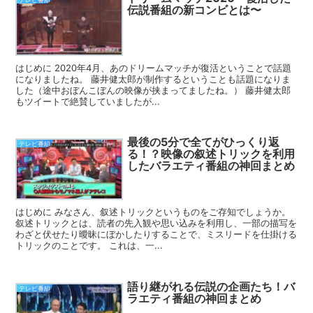
伝説番組の新コンビとは〜
はじめに 2020年4月、あのドリームマッチが復活ということで話題
になりましたね。 藤井健太郎が制作するということも話題になりま
した（途中おぼんこぼんの映像が挟まってましたね。） 藤井健太郎
もツイートで絶賛していましたが...
最後の5分で全てがひっくり返
テレビ番組
る！？映像の叙述トリックを利用
したバラエティ番組の神回まとめ
はじめに みなさん、叙述トリックというものをご存知でしょうか。
叙述トリックとは、読者の先入観や思い込みを利用し、一部の描写を
わざと伏せたり曖昧にぼかしたりすることで、ミスリードを仕掛ける
トリックのことです。 これは、一...
語り継がれる伝説の企画たち！バ
テレビ番組
ラエティ番組の神回まとめ