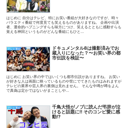
はじめに 自分はテレビ、特にお笑い番組が大好きなのですが、時々
バラエティ番組で何度見ても笑えるものがありますね。 企画や出演
者、運命的ハプニングすらも味方につけ、笑えるとともに感動すらも
覚える神回というものがどんな番組にもひと...
ドキュメンタル8は撮影済みでお
テレビ番組
蔵入りになった？〜お笑い界の都
市伝説を検証〜
はじめに お笑い界の中ではいくつも都市伝説がありますね。 お笑い
が好きな人は画面に映っているものや世にでてきたものはみれますが
テレビの業界や芸人界の裏側は見れません。 そんな中噂が噂をよん
で真偽は定かではないがまことしや...
千鳥大悟がノブに読んだ弔辞が泣
テレビ番組
けると話題に!! そのコンビ愛に感
動!?