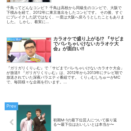
千鳥ってどんなコンビ？ 千鳥は高校から同級生のコンビで、大阪で
下積みを経て、2012年に東京進出をしたコンビです。 その後、すぐ
にブレイクした訳ではなく、一度は大阪へ戻ろうとしたこともありま
した。 しかし、着実に...
カラオケで盛り上がる!? 『サビま
テレビ番組
でバレちゃいけないカラオケ大
会』が面白い!!
『ガリガリくりぃむ』で「サビまでバレちゃいけないカラオケ大会」
が放送!! 『ガリガリくりぃむ』は、2012年から2013年にテレビ朝で
放送されていた深夜バラエティ番組です。 くりぃむしちゅーがMC
で、毎回様々な企画を行います。...
初期M-1の最下位芸人について振り返
る〜最下位はおいしいとは本当か〜