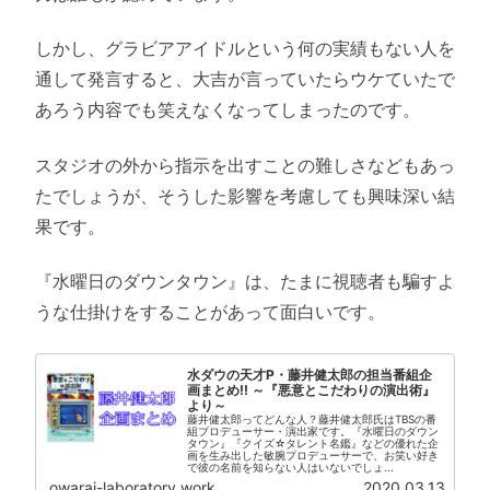
しかし、グラビアアイドルという何の実績もない人を
通して発言すると、大吉が言っていたらウケていたで
あろう内容でも笑えなくなってしまったのです。
スタジオの外から指示を出すことの難しさなどもあっ
たでしょうが、そうした影響を考慮しても興味深い結
果です。
『水曜日のダウンタウン』は、たまに視聴者も騙すよ
うな仕掛けをすることがあって面白いです。
水ダウの天才P・藤井健太郎の担当番組企
画まとめ!! ～『悪意とこだわりの演出術』
より～
藤井健太郎ってどんな人？藤井健太郎氏はTBSの番
組プロデューサー・演出家です。『水曜日のダウン
タウン』『クイズ☆タレント名鑑』などの優れた企
画を生み出した敏腕プロデューサーで、お笑い好き
で彼の名前を知らない人はいないでしょ...
owarai-laboratory.work
2020.03.13