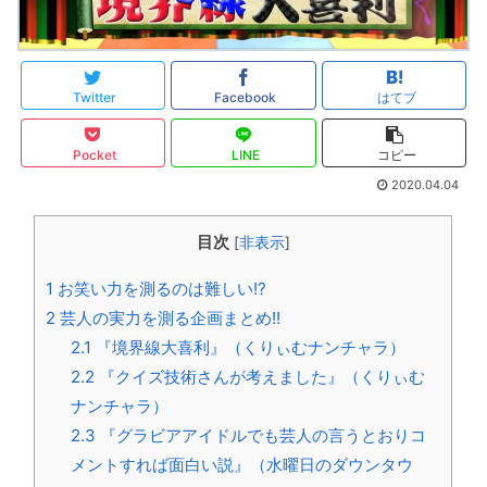
Twitter
Facebook
はてブ
Pocket
LINE
コピー
2020.04.04
目次
[
非表示
]
1
お笑い力を測るのは難しい!?
2
芸人の実力を測る企画まとめ!!
2.1
『境界線大喜利』（くりぃむナンチャラ）
2.2
『クイズ技術さんが考えました』（くりぃむ
ナンチャラ）
2.3
『グラビアアイドルでも芸人の言うとおりコ
メントすれば面白い説』（水曜日のダウンタウ