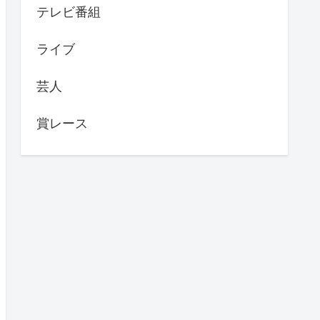
テレビ番組
ライブ
芸人
賞レース