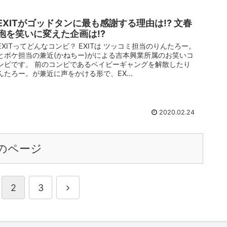
EXITがゴッドタンに最も感謝する理由は!? 文春
砲を笑いに変えた企画は!?
EXITってどんなコンビ？ EXITは ツッコミ担当のりんたろー。
とボケ担当の兼近(かねちー)がによる吉本興業所属のお笑いコ
ンビです。 前のコンビであるベイビーギャングを解散したり
んたろー。が兼近に声をかける形で、EX...
2020.02.24
のページ
2
3