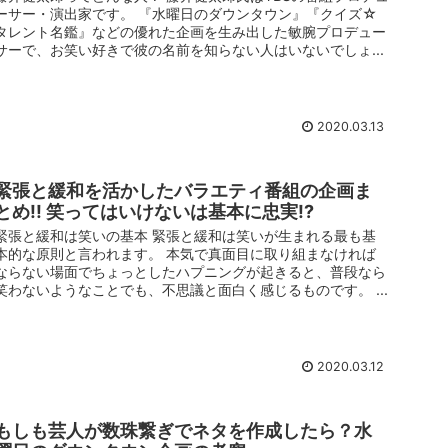
ーサー・演出家です。 『水曜日のダウンタウン』『クイズ☆
タレント名鑑』などの優れた企画を生み出した敏腕プロデュー
サーで、お笑い好きで彼の名前を知らない人はいないでしょ...
2020.03.13
緊張と緩和を活かしたバラエティ番組の企画ま
とめ!! 笑ってはいけないは基本に忠実!?
緊張と緩和は笑いの基本 緊張と緩和は笑いが生まれる最も基
本的な原則と言われます。 本気で真面目に取り組まなければ
ならない場面でちょっとしたハプニングが起きると、普段なら
笑わないようなことでも、不思議と面白く感じるものです。 ...
2020.03.12
もしも芸人が数珠繋ぎでネタを作成したら？水