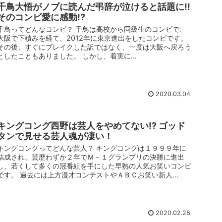
千鳥大悟がノブに読んだ弔辞が泣けると話題に!!
そのコンビ愛に感動!?
千鳥ってどんなコンビ？ 千鳥は高校から同級生のコンビで、
大阪で下積みを経て、2012年に東京進出をしたコンビです。
その後、すぐにブレイクした訳ではなく、一度は大阪へ戻ろう
としたこともありました。 しかし、着実に...
2020.03.04
キングコング西野は芸人をやめてない!? ゴッド
タンで見せる芸人魂が凄い！
キングコングってどんな芸人？ キングコングは１９９９年に
結成され、芸歴わずか２年でＭ－１グランプリの決勝に進出
し、若くして多くの冠番組を手にした早熟の人気お笑いコンビ
です。 過去には上方漫才コンテストやＡＢＣお笑い新人...
2020.02.28