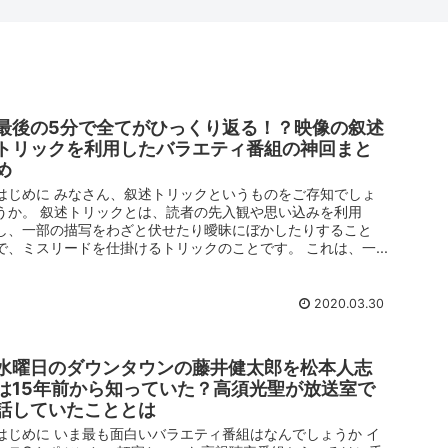
最後の5分で全てがひっくり返る！？映像の叙述
トリックを利用したバラエティ番組の神回まと
め
はじめに みなさん、叙述トリックというものをご存知でしょ
うか。 叙述トリックとは、読者の先入観や思い込みを利用
し、一部の描写をわざと伏せたり曖昧にぼかしたりすること
で、ミスリードを仕掛けるトリックのことです。 これは、一...
2020.03.30
水曜日のダウンタウンの藤井健太郎を松本人志
は15年前から知っていた？高須光聖が放送室で
話していたこととは
はじめに いま最も面白いバラエティ番組はなんでしょうか イ