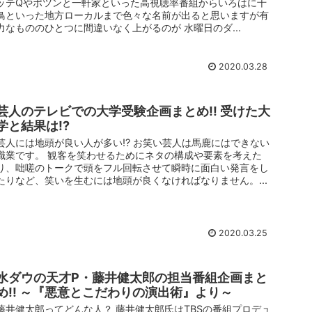
ッテQやポツンと一軒家といった高視聴率番組からいろはに千
鳥といった地方ローカルまで色々な名前が出ると思いますが有
力なもののひとつに間違いなく上がるのが 水曜日のダ...
2020.03.28
芸人のテレビでの大学受験企画まとめ!! 受けた大
学と結果は!?
芸人には地頭が良い人が多い!? お笑い芸人は馬鹿にはできない
職業です。 観客を笑わせるためにネタの構成や要素を考えた
り、咄嗟のトークで頭をフル回転させて瞬時に面白い発言をし
たりなど、笑いを生むには地頭が良くなければなりません。...
2020.03.25
水ダウの天才P・藤井健太郎の担当番組企画まと
め!! ～『悪意とこだわりの演出術』より～
藤井健太郎ってどんな人？ 藤井健太郎氏はTBSの番組プロデュ