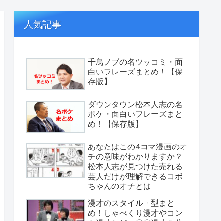
人気記事
千鳥ノブの名ツッコミ・面
白いフレーズまとめ！【保
存版】
ダウンタウン松本人志の名
ボケ・面白いフレーズまと
め！【保存版】
あなたはこの4コマ漫画のオ
チの意味がわかりますか？
松本人志が見つけた売れる
芸人だけが理解できるコボ
ちゃんのオチとは
漫才のスタイル・型まと
め！しゃべくり漫才やコン