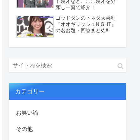
ト漫才など、〇〇漫才を分
類し一覧で紹介！
ゴッドタンの下ネタ大喜利
『オオギリッシュNIGHT』
の名お題・回答まとめ!!
カテゴリー
お笑い論
その他