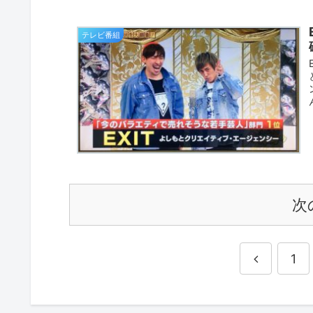
テレビ番組
次
1