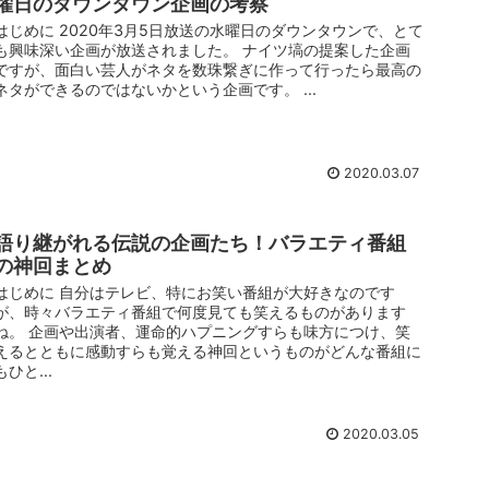
曜日のダウンタウン企画の考察
はじめに 2020年3月5日放送の水曜日のダウンタウンで、とて
も興味深い企画が放送されました。 ナイツ塙の提案した企画
ですが、面白い芸人がネタを数珠繋ぎに作って行ったら最高の
ネタができるのではないかという企画です。 ...
2020.03.07
語り継がれる伝説の企画たち！バラエティ番組
の神回まとめ
はじめに 自分はテレビ、特にお笑い番組が大好きなのです
が、時々バラエティ番組で何度見ても笑えるものがあります
ね。 企画や出演者、運命的ハプニングすらも味方につけ、笑
えるとともに感動すらも覚える神回というものがどんな番組に
もひと...
2020.03.05