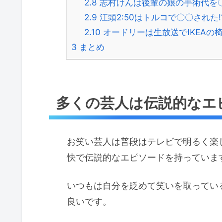
2.8
志村けんは後輩の娘の手術代を〇
2.9
江頭2:50はトルコで〇〇された!
2.10
オードリーは生放送でIKEAの椅
3
まとめ
多くの芸人は伝説的なエ
お笑い芸人は普段はテレビで明るく楽
快で伝説的なエピソードを持っていま
いつもは自分を貶めて笑いを取ってい
良いです。