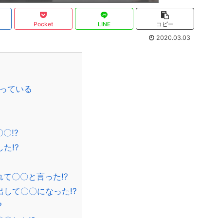
Pocket
LINE
コピー
2020.03.03
っている
〇!?
た!?
て〇〇と言った!?
して〇〇になった!?
?