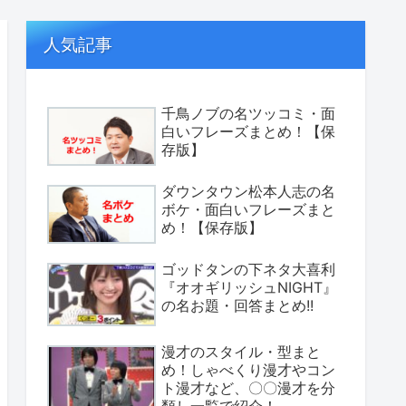
人気記事
千鳥ノブの名ツッコミ・面
白いフレーズまとめ！【保
存版】
ダウンタウン松本人志の名
ボケ・面白いフレーズまと
め！【保存版】
ゴッドタンの下ネタ大喜利
『オオギリッシュNIGHT』
の名お題・回答まとめ!!
漫才のスタイル・型まと
め！しゃべくり漫才やコン
ト漫才など、〇〇漫才を分
類し一覧で紹介！