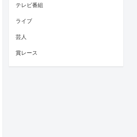
テレビ番組
ライブ
芸人
賞レース