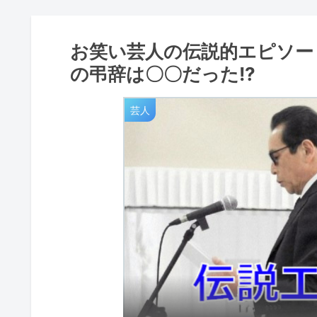
お笑い芸人の伝説的エピソード
の弔辞は〇〇だった!?
芸人