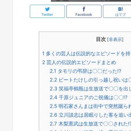
Twitter
Facebook
はてブ
目次
[
非表示
]
1
多くの芸人は伝説的なエピソードを持
2
芸人の伝説的エピソードまとめ
2.1
タモリの弔辞は〇〇だった!?
2.2
ビートたけしの引っ越し祝いは〇
2.3
笑福亭鶴瓶は生放送で〇〇を出し
2.4
千原ジュニアのご祝儀は〇〇!?
2.5
明石家さんまは街中で突然蹴られ
2.6
立川談志は居眠りした客を追い出
2.7
木梨憲武は生放送で〇〇された!