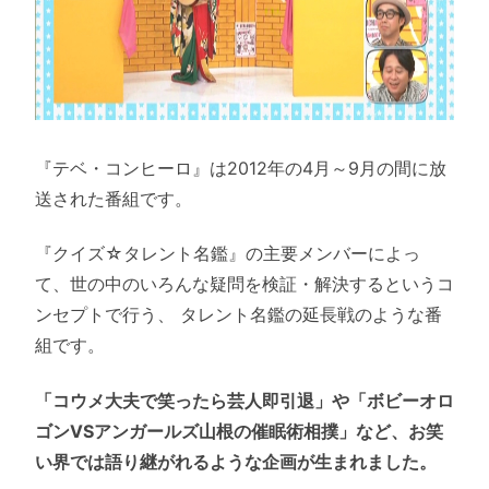
『テベ・コンヒーロ』は2012年の4月～9月の間に放
送された番組です。
『クイズ☆タレント名鑑』の主要メンバーによっ
て、世の中のいろんな疑問を検証・解決するというコ
ンセプトで行う、 タレント名鑑の延長戦のような番
組です。
「コウメ大夫で笑ったら芸人即引退」や「ボビーオロ
ゴンVSアンガールズ山根の催眠術相撲」など、お笑
い界では語り継がれるような企画が生まれました。