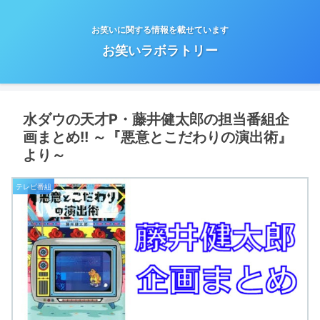
お笑いに関する情報を載せています
お笑いラボラトリー
水ダウの天才P・藤井健太郎の担当番組企
画まとめ!! ～『悪意とこだわりの演出術』
より～
テレビ番組