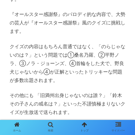
『オールスター感謝祭』のパロディ的な内容で、大勢
の芸人が『オールスター感謝祭』風のクイズに挑戦し
ます。
クイズの内容はもちろん普通ではなく、「のらじゃな
いのは？」という問題では①桑名乃羅、②平野ノ
ラ、③ノラ・ジョーンズ、④首輪をした犬で、野良
犬じゃないから④が正解といったトリッキーな問題
が多数出題されます。
その他にも 「旧満州出身じゃないのは誰？」「鈴木
その子さんの戒名は？」といった不謹慎極まりないク
イズが生放送で送られます。
深夜とは言え、生放送でギリギリまで攻めた企画を連
ホーム
検索
トップ
サイドバー