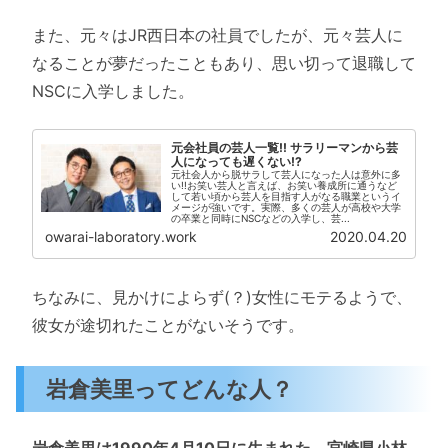
また、元々はJR西日本の社員でしたが、元々芸人に
なることが夢だったこともあり、思い切って退職して
NSCに入学しました。
元会社員の芸人一覧!! サラリーマンから芸
人になっても遅くない!?
元社会人から脱サラして芸人になった人は意外に多
い!!お笑い芸人と言えば、お笑い養成所に通うなど
して若い頃から芸人を目指す人がなる職業というイ
メージが強いです。実際、多くの芸人が高校や大学
の卒業と同時にNSCなどの入学し、芸...
owarai-laboratory.work
2020.04.20
ちなみに、見かけによらず(？)女性にモテるようで、
彼女が途切れたことがないそうです。
岩倉美里
ってどんな人？