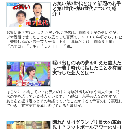
お笑い第7世代とは？ 話題の若手
お笑い論
と第1世代~第6世代について紹
介！
お笑い第７世代とは？ お笑い第７世代は、霜降り明星のせいやがラ
ジオ番組で使ったことから広まった言葉で、２０１８年頃からテレビ
に登場し始めた若手芸人を指します。 具体的には「霜降り明星」
「ハナコ」「ミキ」「ＥＸＩＴ」「四...
駆け出しの頃の夢を叶えた芸人た
芸人
ち〜若手時代に話したことを有言
実行した芸人とは〜
はじめに 大成していった芸人の中には駆け出しの頃や素人の頃に将
来の夢を語っている芸人がいます。 当時は一若手芸人なのですが、
あとあと振り返るとその時語っていたことがまるで予言の如く実現し
ていき、有言実行を成し遂げていると鳥肌が...
隠れたM-1グランプリ最大の革命
芸人
児！？フットボールアワーのM-1