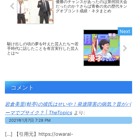
優勝のチャンスがあったのは第何回大会
だったのか？さらば青春の光の歴代キン
グオブコント成績・ネタまとめ
駆け出しの頃の夢を叶えた芸人たち〜若
手時代に話したことを有言実行した芸人
とは〜
コメント
岩倉美里(蛙亭)の彼氏はせいや！発達障害の病気？昔がパ
ーマでブサイク？ | TheTopics
より:
2021年1月7日 7:28 PM
[…] 【引用元】https://owarai-