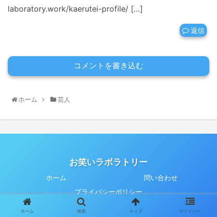
laboratory.work/kaerutei-profile/ […]
返信
コメントを書き込む
ホーム
芸人
お笑いラボラトリー
ホーム
問い合わせ
プライバシーポリシー
© 2020 お笑いラボラトリー.
ホーム
検索
トップ
サイドバー