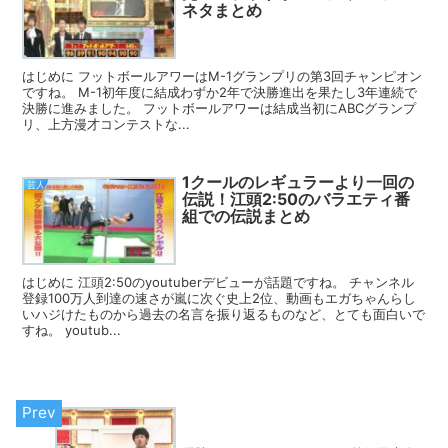
ネタまとめ
はじめに フットボールアワーはM-1グランプリの第3回チャンピオン
ですね。 M-1初年度に結成わずか2年で決勝進出を果たし3年連続で
決勝に進みました。 フットボールアワーは結成当初にABCグランプ
リ、上方漫才コンテストな...
1クールのレギュラーより一回の
芸人
伝説！江頭2:50のバラエティ番
組での伝説まとめ
はじめに 江頭2:50のyoutuberデビューが話題ですね。 チャンネル
登録100万人到達の速さが嵐に次ぐ史上2位、動画もエガちゃんらし
いハジけたものから過去の名言を振り返るものなど、とても面白いで
すね。 youtub...