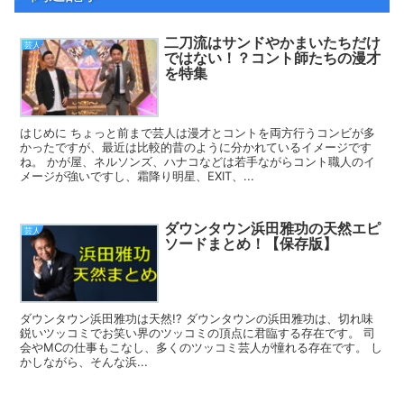
二刀流はサンドやかまいたちだけ
芸人
ではない！？コント師たちの漫才
を特集
はじめに ちょっと前まで芸人は漫才とコントを両方行うコンビが多
かったですが、最近は比較的昔のように分かれているイメージです
ね。 かが屋、ネルソンズ、ハナコなどは若手ながらコント職人のイ
メージが強いですし、霜降り明星、EXIT、...
ダウンタウン浜田雅功の天然エピ
芸人
ソードまとめ！【保存版】
ダウンタウン浜田雅功は天然!? ダウンタウンの浜田雅功は、切れ味
鋭いツッコミでお笑い界のツッコミの頂点に君臨する存在です。 司
会やMCの仕事もこなし、多くのツッコミ芸人が憧れる存在です。 し
かしながら、そんな浜...