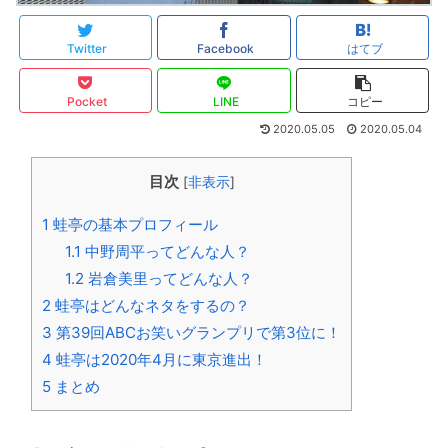
Twitter
Facebook
はてブ
Pocket
LINE
コピー
2020.05.05
2020.05.04
目次
[
非表示
]
1
蛙亭の基本プロフィール
1.1
中野周平ってどんな人？
1.2
岩倉美里ってどんな人？
2
蛙亭はどんなネタをするの？
3
第39回ABCお笑いグランプリで第3位に！
4
蛙亭は2020年4月に東京進出！
5
まとめ