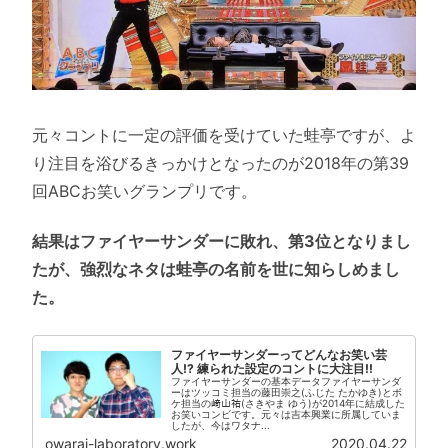
元々コントに一定の評価を受けていた蛙亭ですが、よ
り注目を浴びるきっかけとなったのが2018年の第39
回ABCお笑いグランプリです。
結果はファイヤーサンダーに敗れ、第3位となりまし
たが、強烈なネタは蛙亭の名前を世に知らしめまし
た。
ファイヤーサンダーってどんなお笑い芸
人!? 練られた設定のコントに大注目!!
ファイヤーサンダーの基本データファイヤーサンダ
ーはツッコミ担当の藤田崇之(ふじた たかゆき)とボ
ケ担当の﨑山祐(さきやま ゆう)が2014年に結成した
お笑いコンビです。元々は吉本興業に所属していま
したが、今はワタナ...
owarai-laboratory.work
2020.04.22