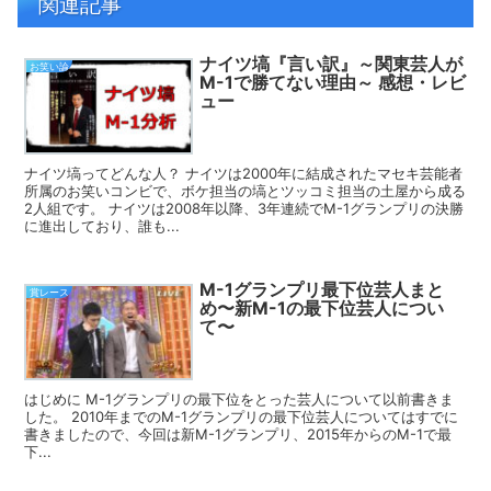
関連記事
ナイツ塙『言い訳』～関東芸人が
お笑い論
M-1で勝てない理由～ 感想・レビ
ュー
ナイツ塙ってどんな人？ ナイツは2000年に結成されたマセキ芸能者
所属のお笑いコンビで、ボケ担当の塙とツッコミ担当の土屋から成る
2人組です。 ナイツは2008年以降、3年連続でM-1グランプリの決勝
に進出しており、誰も...
M-1グランプリ最下位芸人まと
賞レース
め〜新M-1の最下位芸人につい
て〜
はじめに M-1グランプリの最下位をとった芸人について以前書きま
した。 2010年までのM-1グランプリの最下位芸人についてはすでに
書きましたので、今回は新M-1グランプリ、2015年からのM-1で最
下...