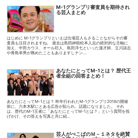
M-1グランプリ審査員を期待され
賞レース
る芸人まとめ
はじめに M-1グランプリといえば出場芸人もさることながらその審
査員も注目されますね。 過去は島田紳助松本人志の絶対的な主軸に
加え、中田カウス、オール巨人、島田洋七といった漫才師、立川談志
や青島幸男が務めたこともありますしナン...
あなたにとってM-1とは？ 歴代王
賞レース
者全組の回答まとめ！
あなたにとってM-1とは？ 昨年行われたM-1グランプリ2019の開催
前に、六本木駅にとある広告が貼られ、話題になりました。 それ
は、歴代のM-1王者に「あなたにとってM-1とは？」という質問を投
げかけ、その答えを写真と共に紹...
芸人がぺこぱのＭ－１ネタを絶賛
芸人