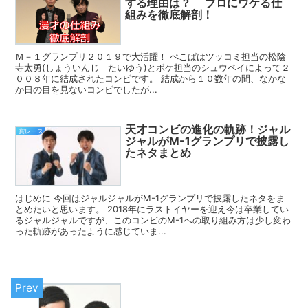
する理由は？ プロにウケる仕
組みを徹底解剖！
Ｍ－１グランプリ２０１９で大活躍！ ぺこぱはツッコミ担当の松陰
寺太勇(しょういんじ たいゆう)とボケ担当のシュウペイによって２
００８年に結成されたコンビです。 結成から１０数年の間、なかな
か日の目を見ないコンビでしたが...
天才コンビの進化の軌跡！ジャル
賞レース
ジャルがM-1グランプリで披露し
たネタまとめ
はじめに 今回はジャルジャルがM-1グランプリで披露したネタをま
とめたいと思います。 2018年にラストイヤーを迎え今は卒業してい
るジャルジャルですが、このコンビのM-1への取り組み方は少し変わ
った軌跡があったように感じていま...