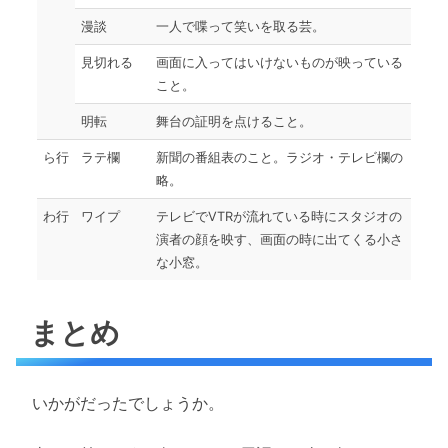
漫談
一人で喋って笑いを取る芸。
見切れる
画面に入ってはいけないものが映っている
こと。
明転
舞台の証明を点けること。
ら行
ラテ欄
新聞の番組表のこと。ラジオ・テレビ欄の
略。
わ行
ワイプ
テレビでVTRが流れている時にスタジオの
演者の顔を映す、画面の時に出てくる小さ
な小窓。
まとめ
いかがだったでしょうか。