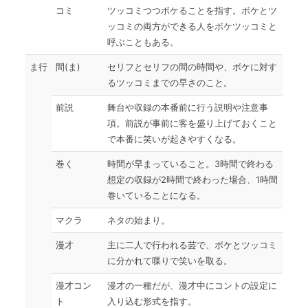
コミ
ツッコミつつボケることを指す。ボケとツ
ッコミの両方ができる人をボケツッコミと
呼ぶこともある。
ま行
間(ま)
セリフとセリフの間の時間や、ボケに対す
るツッコミまでの早さのこと。
前説
舞台や収録の本番前に行う説明や注意事
項。前説が事前に客を盛り上げておくこと
で本番に笑いが起きやすくなる。
巻く
時間が早まっていること。3時間で終わる
想定の収録が2時間で終わった場合、1時間
巻いていることになる。
マクラ
ネタの始まり。
漫才
主に二人で行われる芸で、ボケとツッコミ
に分かれて喋りで笑いを取る。
漫才コン
漫才の一種だが、漫才中にコントの設定に
ト
入り込む形式を指す。