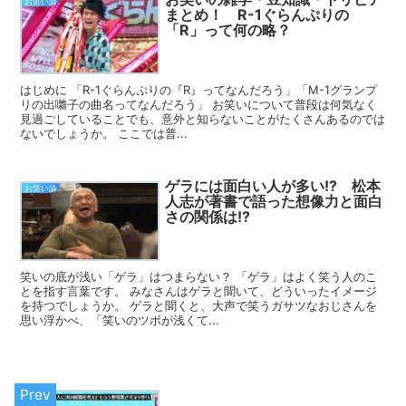
お笑い論
まとめ！ R-1ぐらんぷりの
「R」って何の略？
はじめに 「R-1ぐらんぷりの『R』ってなんだろう」「M-1グランプ
リの出囃子の曲名ってなんだろう」 お笑いについて普段は何気なく
見過ごしていることでも、意外と知らないことがたくさんあるのでは
ないでしょうか。 ここでは普...
ゲラには面白い人が多い!? 松本
お笑い論
人志が著書で語った想像力と面白
さの関係は!?
笑いの底が浅い「ゲラ」はつまらない？ 「ゲラ」はよく笑う人のこ
とを指す言葉です。 みなさんはゲラと聞いて、どういったイメージ
を持つでしょうか。 ゲラと聞くと、大声で笑うガサツなおじさんを
思い浮かべ、「笑いのツボが浅くて...