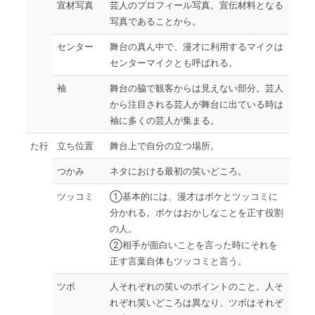
宣材写真
芸人のプロフィール写真。宣伝材料となる
写真であることから。
センター
舞台の真ん中で、漫才に利用するマイクは
センターマイクとも呼ばれる。
袖
舞台の脇で観客からは見えない部分。芸人
から注目される芸人が舞台に出ている時は
袖に多くの芸人が集まる。
た行
立ち位置
舞台上で自分の立つ場所。
つかみ
ネタにおける最初の笑いどころ。
ツッコミ
①基本的には、漫才はボケとツッコミに
分かれる。ボケはおかしなことを正す役割
の人。
②相手が面白いことを言った時にそれを
正す言葉自体もツッコミと言う。
ツボ
人それぞれの笑いのポイントのこと。人そ
れぞれ笑いどころは異なり、ツボはそれぞ