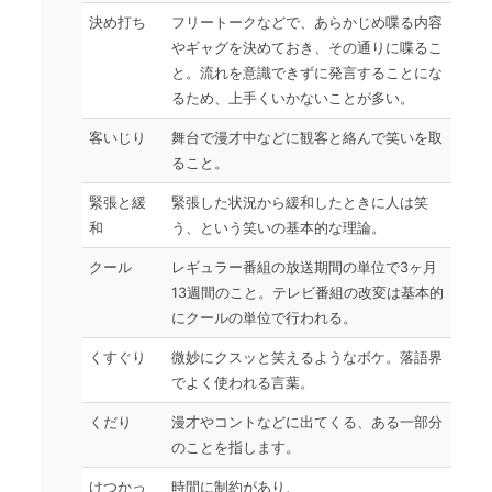
決め打ち
フリートークなどで、あらかじめ喋る内容
やギャグを決めておき、その通りに喋るこ
と。流れを意識できずに発言することにな
るため、上手くいかないことが多い。
客いじり
舞台で漫才中などに観客と絡んで笑いを取
ること。
緊張と緩
緊張した状況から緩和したときに人は笑
和
う、という笑いの基本的な理論。
クール
レギュラー番組の放送期間の単位で3ヶ月
13週間のこと。テレビ番組の改変は基本的
にクールの単位で行われる。
くすぐり
微妙にクスッと笑えるようなボケ。落語界
でよく使われる言葉。
くだり
漫才やコントなどに出てくる、ある一部分
のことを指します。
けつかっ
時間に制約があり、