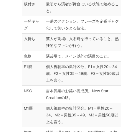
板付き
最初から演者が舞台にいる状態で始めるこ
と。
一発ギャ
一瞬のアクション、フレーズを定番ギャグ
グ
化して笑いをとる技法。
入待ち
芸人が劇場に入る時を待っていること。熱
狂的なファンが行う。
色物
演芸場で、メイン以外の演目のこと。
F1層
個人視聴率の集計区分。F1＝女性20～34
歳、F2＝女性35～49歳、F3＝女性50歳以
上を言う。
NSC
吉本興業のお笑い養成所。New Star
Creationの略。
M1層
個人視聴率の集計区分。M1＝男性20～
34、M2＝男性35～49、M3＝男性50歳以
上を言う。