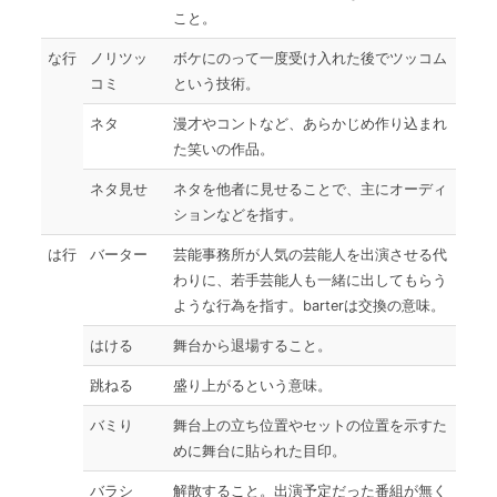
こと。
な行
ノリツッ
ボケにのって一度受け入れた後でツッコム
コミ
という技術。
ネタ
漫才やコントなど、あらかじめ作り込まれ
た笑いの作品。
ネタ見せ
ネタを他者に見せることで、主にオーディ
ションなどを指す。
は行
バーター
芸能事務所が人気の芸能人を出演させる代
わりに、若手芸能人も一緒に出してもらう
ような行為を指す。barterは交換の意味。
はける
舞台から退場すること。
跳ねる
盛り上がるという意味。
バミり
舞台上の立ち位置やセットの位置を示すた
めに舞台に貼られた目印。
バラシ
解散すること。出演予定だった番組が無く