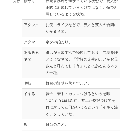
あ行
預かり
芸能事務所が預かっている状態で、芸人が
正式に所属しているわけではなく、仮で所
属しているような状態。
アタック
お笑いライブなどで、芸人と芸人の合間に
かかる音楽。
アタマ
ネタの始まり。
あるある
誰もが日常生活で経験しており、共感を呼
ネタ
ぶようなネタ。「学校の先生のことをお母
さんと呼んでしまう」などはあるあるネタ
の一種。
暗転
舞台の証明を落とすこと。
イキる
調子に乗る・カッコつけるという意味。
NONSTYLEは以前、井上が格好つけてそ
れに対して石田がいじるという「イキり漫
才」をしていた。
板
舞台のこと。