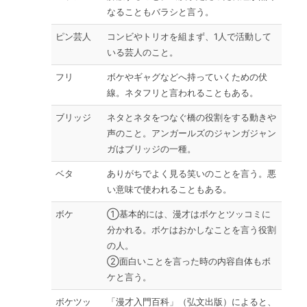
なることもバラシと言う。
ピン芸人
コンビやトリオを組まず、1人で活動して
いる芸人のこと。
フリ
ボケやギャグなどへ持っていくための伏
線。ネタフリと言われることもある。
ブリッジ
ネタとネタをつなぐ橋の役割をする動きや
声のこと。アンガールズのジャンガジャン
ガはブリッジの一種。
ベタ
ありがちでよく見る笑いのことを言う。悪
い意味で使われることもある。
ボケ
①基本的には、漫才はボケとツッコミに
分かれる。ボケはおかしなことを言う役割
の人。
②面白いことを言った時の内容自体もボ
ケと言う。
ボケツッ
「漫才入門百科」（弘文出版）によると、