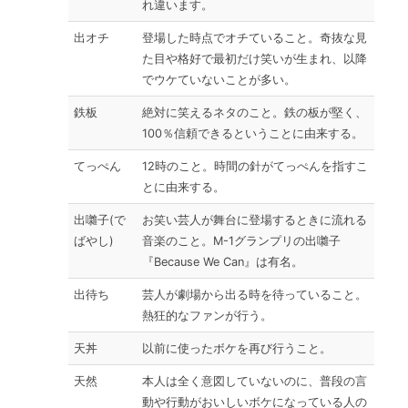
れ違います。
出オチ
登場した時点でオチていること。奇抜な見
た目や格好で最初だけ笑いが生まれ、以降
でウケていないことが多い。
鉄板
絶対に笑えるネタのこと。鉄の板が堅く、
100％信頼できるということに由来する。
てっぺん
12時のこと。時間の針がてっぺんを指すこ
とに由来する。
出囃子(で
お笑い芸人が舞台に登場するときに流れる
ばやし)
音楽のこと。M-1グランプリの出囃子
『Because We Can』は有名。
出待ち
芸人が劇場から出る時を待っていること。
熱狂的なファンが行う。
天丼
以前に使ったボケを再び行うこと。
天然
本人は全く意図していないのに、普段の言
動や行動がおいしいボケになっている人の