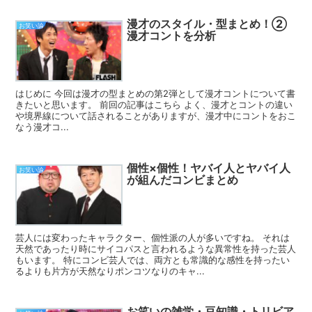
漫才のスタイル・型まとめ！②
お笑い論
漫才コントを分析
はじめに 今回は漫才の型まとめの第2弾として漫才コントについて書
きたいと思います。 前回の記事はこちら よく、漫才とコントの違い
や境界線について話されることがありますが、漫才中にコントをおこ
なう漫才コ...
個性×個性！ヤバイ人とヤバイ人
お笑い論
が組んだコンビまとめ
芸人には変わったキャラクター、個性派の人が多いですね。 それは
天然であったり時にサイコパスと言われるような異常性を持った芸人
もいます。 特にコンビ芸人では、両方とも常識的な感性を持ったい
るよりも片方が天然なりポンコツなりのキャ...
お笑いの雑学・豆知識・トリビア