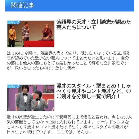
関連記事
落語界の天才・立川談志が認めた
お笑い論
芸人たちについて
はじめに 今回は、落語界の天才であり、既に亡くなっている立川談
志が認めていた数少ない芸人についてまとめたいと思います。 自分
の芸にも他人の芸にもとても厳しかったことで有名な立川談志です
が、良いと思ったものは手放しに褒め...
漫才のスタイル・型まとめ！しゃ
お笑い論
べくり漫才やコント漫才など、〇
〇漫才を分類し一覧で紹介！
漫才の原型が誕生したのは平安時代にまで遡ると言われ、今もなお人
気の芸能として世の中に受け入れられています。 オーソドックスな
しゃべくり漫才やコント漫才だけでなく、様々なスタイルの漫才が
日々生まれ続けています。 ここでは、そんな...