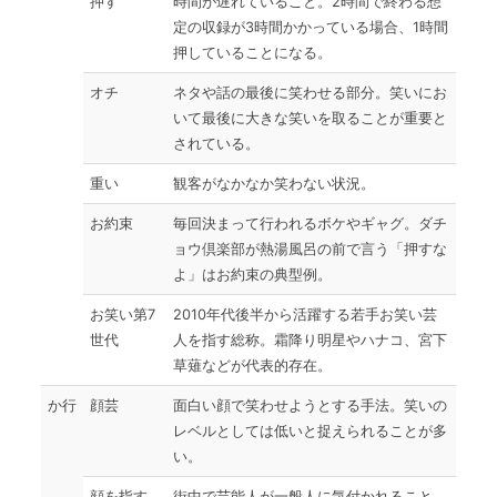
押す
時間が遅れていること。2時間で終わる想
定の収録が3時間かかっている場合、1時間
押していることになる。
オチ
ネタや話の最後に笑わせる部分。笑いにお
いて最後に大きな笑いを取ることが重要と
されている。
重い
観客がなかなか笑わない状況。
お約束
毎回決まって行われるボケやギャグ。ダチ
ョウ倶楽部が熱湯風呂の前で言う「押すな
よ」はお約束の典型例。
お笑い第7
2010年代後半から活躍する若手お笑い芸
世代
人を指す総称。霜降り明星やハナコ、宮下
草薙などが代表的存在。
か行
顔芸
面白い顔で笑わせようとする手法。笑いの
レベルとしては低いと捉えられることが多
い。
顔を指す
街中で芸能人が一般人に気付かれること。