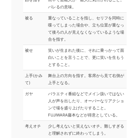
バレるの意味。
被る
重なっていることを指し、セリフを同時に
喋ってしまった場合や、立ち位置が重なっ
て後ろの人が見えなくなっているような場
合を指す。
被せ
笑いが生まれた後に、それに乗っかって面
白いことを言うことで、更に笑いを生もう
とすること。
上手(かみ
舞台上の方向を指す。客席から見て右側が
て)
上手となる。
ガヤ
バラエティ番組などでメイン扱いではない
人が声を出したり、オーバーなリアクショ
ンで場を盛り上げたりすること。
FUJIWARA藤本などが得意としている。
考えオチ
少し考えないと笑えないオチ。難しすぎる
と理解されずに終わってしまう。