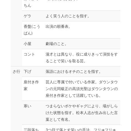
ちん
ゲラ
よく笑う人のことを指す。
香盤(こう
出演の順番表。
ばん)
小屋
劇場のこと。
コント
漫才とは異なり、役に成りきって演技をす
ることで笑いを取る芸。
さ行
下げ
落語におけるオチのことを指す。
座付き作
芸人に専属で付いている作家。ダウンタウ
家
ンの元同級正の高須光聖はダウンタウンの
座付き作家として活躍している。
寒い
つまらないボケやギャグにより、場がしら
けた状態を指す。松本人志が生み出した言
葉として有名。
三段落ち
3つ目で落とす笑いの手法。フリ⇒フリ⇒