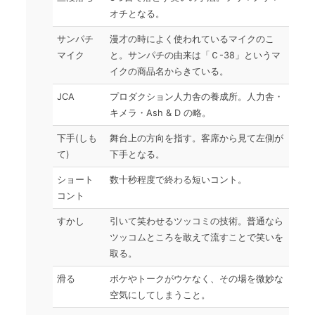
オチとなる。
サンパチ
漫才の時によく使われているマイクのこ
マイク
と。サンパチの由来は「Ｃ-38」というマ
イクの商品名からきている。
JCA
プロダクション人力舎の養成所。人力舎・
キメラ・Ash & D の略。
下手(しも
舞台上の方向を指す。客席から見て左側が
て)
下手となる。
ショート
数十秒程度で終わる短いコント。
コント
すかし
引いて笑わせるツッコミの技術。普通なら
ツッコムところを敢えて流すことで笑いを
取る。
滑る
ボケやトークがウケなく、その場を微妙な
空気にしてしまうこと。